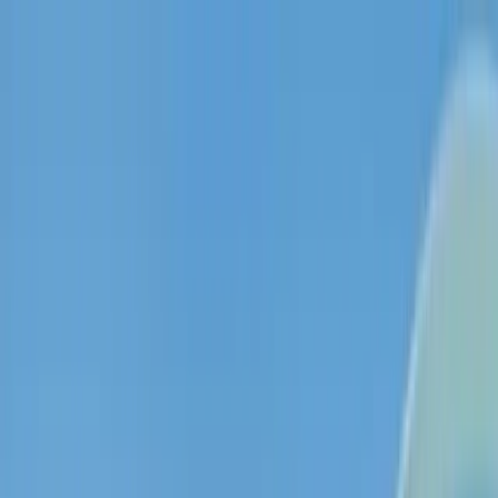
ThetaWave AI
기능
사용 사례
크리에이터 프로그램
블로그
GoFocus
로그인 / 회원가입
KO
한국어
10배 빠른 학습,
ThetaWave