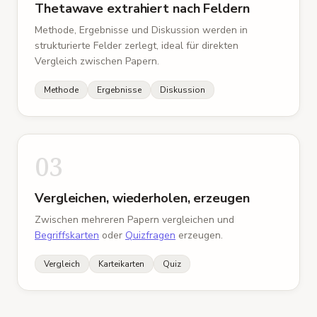
Thetawave extrahiert nach Feldern
direkt nach jeder Lernbedingung.
Methode, Ergebnisse und Diskussion werden in
Scoring & Reliabilität
Methoden
strukturierte Felder zerlegt, ideal für direkten
Vergleich zwischen Papern.
Zwei unabhängige Coder
:
Doktorierende, blind
zur Bedingung; doppelt kodiert über alle 256
Methode
Ergebnisse
Diskussion
Protokolle.
Inter-rater κ
:
= .91 — 'nahezu perfekte'
Übereinstimmung (Landis & Koch 1977).
Disagreements
:
11 von 256 erforderten
03
Adjudikation durch eine dritte Person.
Statistikplan
Vergleichen, wiederholen, erzeugen
Methoden
Hauptanalyse
:
2 × 2 Repeated-Measures ANOVA:
Zwischen mehreren Papern vergleichen und
Bedingung × Komplexität.
Begriffskarten
oder
Quizfragen
erzeugen.
α
:
.05, zweiseitig (trotz gerichteter H1, aus
Vergleich
Karteikarten
Quiz
Transparenz).
Effektstärke
:
partielles η² neben dem F-Wert, a
priori η² ≥ .06.