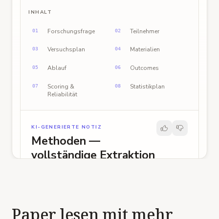
INHALT
Forschungsfrage
Teilnehmer
01
02
Versuchsplan
Materialien
03
04
Ablauf
Outcomes
05
06
Scoring &
Statistikplan
07
08
Reliabilität
KI-GENERIERTE NOTIZ
Methoden —
vollständige Extraktion
Quelle
:
Kognitive Belastung & verzögerter
Abruf — Methoden · J. Educ. Psych. (2024) · S.
412–414
Paper
lesen mit mehr
Forschungsfrage
Methoden