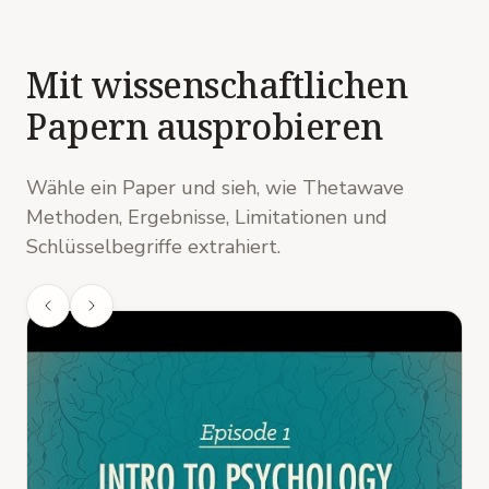
Sensitivitätsanalyse
:
Zeit-on-Task als Kovariate,
um Zeitkonfundierung auszuschließen.
Mit wissenschaftlichen
Papern ausprobieren
Wähle ein Paper und sieh, wie Thetawave
Methoden, Ergebnisse, Limitationen und
Schlüsselbegriffe extrahiert.
H
5
L
p
S