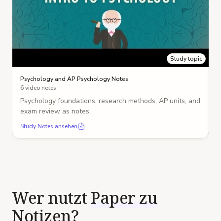
Study topic
Psychology and AP Psychology Notes
6 video notes
Psychology foundations, research methods, AP units, and
exam review as notes.
Study Notes ansehen
Wer nutzt
Paper zu
Notizen
?