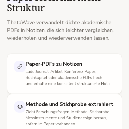
Struktur
Primär
:
Reduziert verteilte Abrufpraxis extrinsische
Belastung und steigert verzögerten Abruf im
Vergleich zum Wiederlesen?
ThetaWave verwandelt dichte akademische
Sekundär
:
Interagiert der Effekt mit der
PDFs in Notizen, die sich leichter vergleichen,
thematischen Komplexität?
wiederholen und wiederverwenden lassen.
H1
:
verteilter Abruf > Wiederlesen beim
verzögerten Abruf.
H2
:
verteilter Abruf < Wiederlesen bei
selbstberichteter extrinsischer Belastung.
Paper-PDFs zu Notizen
Lade Journal-Artikel, Konferenz-Paper,
Teilnehmer
Methoden
Buchkapitel oder akademische PDFs hoch —
Stichprobe
:
N = 128 Studierende der Einführung in
und erhalte eine konsistent strukturierte Notiz.
die Biologie.
Demografie
:
Alter 18-22 (M = 19.4), 62%
weiblich, einzelne R1-Universität.
Methode und Stichprobe extrahiert
Ausschluss
:
4 Teilnehmende wegen verfehlter
Zieht Forschungsfragen, Methode, Stichprobe,
Attention Checks ausgeschlossen (final N = 124).
Messinstrumente und Studiendesign heraus,
sofern im Paper vorhanden.
Power
:
G*Power: N = 110 für 0.80 Power bei α =