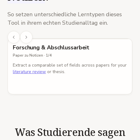
So setzen unterschiedliche Lerntypen dieses
Tool in ihrem echten Studienalltag ein.
Paper zu Notizen
Forschung & Abschlussarbeit
Paper zu Notizen
·
1
/
4
P
Extract a comparable set of fields across papers for your
B
literature review
or thesis.
t
Was Studierende sagen