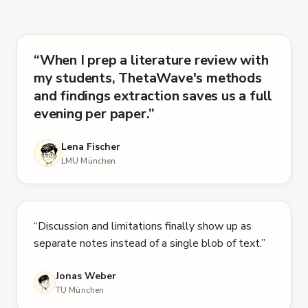
“
When I prep a literature review with
5 von 5 Sternen
my students, ThetaWave's methods
and findings extraction saves us a full
evening per paper.
”
Lena Fischer
LMU München
5 von 5 Sternen
“
Discussion and limitations finally show up as
separate notes instead of a single blob of text.
”
Jonas Weber
TU München