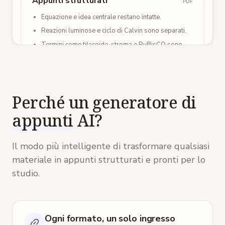
Appunti strutturati
PDF
Equazione e idea centrale restano intatte.
Reazioni luminose e ciclo di Calvin sono separati.
Termini come tilacoide, stroma e RuBisCO sono
estratti.
Concetto chiave
Utile quando il testo è denso e va riorganizzato.
Perché un generatore di
appunti
AI?
Il modo più intelligente di trasformare qualsiasi
materiale in appunti strutturati e pronti per lo
studio.
Ogni formato, un solo ingresso