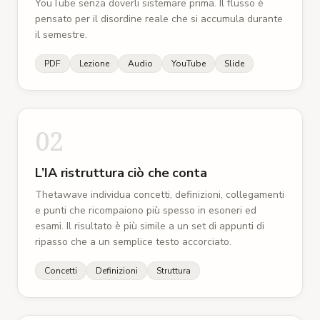
YouTube senza doverli sistemare prima. Il flusso è
Leggi in una lingua, prendi appunti in un'altra —
pensato per il disordine reale che si accumula durante
o lascia che Theta si allinei automaticamente
il semestre.
alla fonte.
PDF
Lezione
Audio
YouTube
Slide
02
L’IA ristruttura ciò che conta
Thetawave individua concetti, definizioni, collegamenti
e punti che ricompaiono più spesso in esoneri ed
esami. Il risultato è più simile a un set di appunti di
ripasso che a un semplice testo accorciato.
Concetti
Definizioni
Struttura