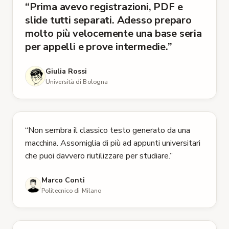
“
Prima avevo registrazioni, PDF e
5 stelle su 5
slide tutti separati. Adesso preparo
molto più velocemente una base seria
per appelli e prove intermedie.
”
Giulia Rossi
Università di Bologna
5 stelle su 5
“
Non sembra il classico testo generato da una
macchina. Assomiglia di più ad appunti universitari
che puoi davvero riutilizzare per studiare.
”
Marco Conti
Politecnico di Milano