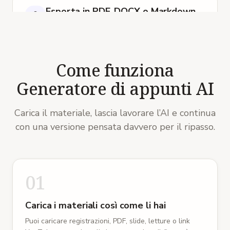
Esporta in PDF, DOCX o Markdown
Scarica gli appunti nel formato che serve al tuo
flusso di lavoro, o converti l'intero appunto in
una mappa mentale con un clic.
Come funziona
Appunti che continuano a studiare
Generatore di appunti AI
Ogni appunto prosegue in flashcard, quiz,
un'infografica o un podcast dallo stesso spazio
Carica il materiale, lascia lavorare l’AI e continua
di lavoro: leggere è solo il primo passo.
con una versione pensata davvero per il ripasso.
Una biblioteca, non file sparsi
Gli appunti si agganciano a corsi e cartelle e
01
restano ricercabili: il materiale della settimana 2
si ritrova anche alla settimana 12.
Carica i materiali così come li hai
Puoi caricare registrazioni, PDF, slide, letture o link
11 lingue di output