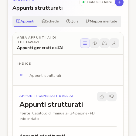
GENERATO
Basato sulla fonte
Appunti strutturati
Appunti
Schede
Quiz
Mappa mentale
AREA APPUNTI AI DI
THETAWAVE
Condividi appunti
Appunti generati dall’AI
INDICE
Appunti strutturati
01
APPUNTI GENERATI DALL’AI
Appunti strutturati
Fonte
:
Capitolo di manuale · 24 pagine · PDF
evidenziato