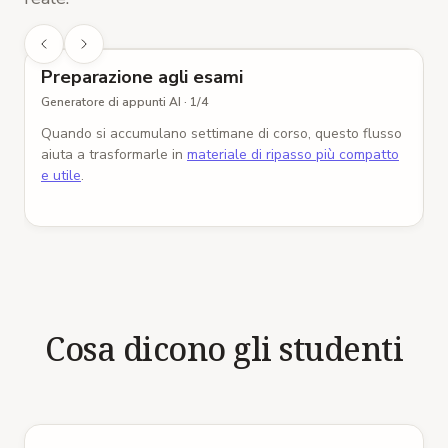
Generatore di appunti AI
Preparazione agli esami
Generatore di appunti AI
·
1
/
4
G
Quando si accumulano settimane di corso, questo flusso
aiuta a trasformarle in
materiale di ripasso più compatto
p
e utile
.
d
Cosa dicono gli studenti