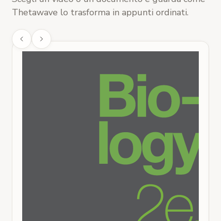
Thetawave lo trasforma in appunti ordinati.
H
R
R
c
V