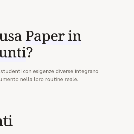
Pa
 usa
Paper in
eandi e magistrali
unti
?
e of reading
graduate students
need to absorb each term.
studenti con esigenze diverse integrano
umento nella loro routine reale.
ti