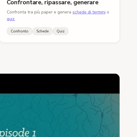
Confrontare, ripassare, generare
.91 — accordo 'quasi perfetto' (Landis & Koch
Confronta tra più paper e genera
schede di termini
o
quiz
.
 256 hanno richiesto arbitrato di un terzo
Confronto
Schede
Quiz
o
Metodi
:
ANOVA a misure ripetute 2 × 2: condizione ×
 (nonostante H1 unilaterale, per trasparenza).
rziale riportato col F. A priori η² ≥ .06.
ilità
:
tempo del compito come covariata per
ndimento temporale.