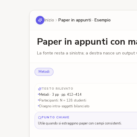
Inizio
Paper in appunti · Esempio
Paper in appunti con ma
La fonte resta a sinistra; a destra nasce un output v
Metodi
Journal of Educational Psychology, 116(3), 410–428
TESTO RILEVATO
La pratica di recupero distribuito riduce il cari
Metodi · 3 pp · pp. 412–414
estraneo in biologia introduttiva
Partecipanti: N = 128 studenti
Liu, J., Park, R., e Yamamoto, H. (2024)
Disegno intra-soggetti bilanciato
DOI: 10.1037/edu0000789
!!
ABSTRACT
METODI
§2
RCT design
PUNTO CHIAVE
Abbiamo esaminato se la pratica di recupero
I partecipanti (N = 128) 
distribuito riduce il carico cognitivo estraneo e
Utile quando si estraggono paper con campi consistenti.
condizioni di studio in un
migliora il richiamo differito in biologia
controbilanciato: recupero 
introduttiva. In due esperimenti (N = 128 studenti
Il richiamo differito è st
universitari) con disegno entro-soggetti, gli studenti
dopo la sessione finale c