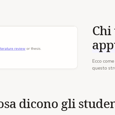
Paper in appunti
Chi
Studenti laur
app
Paper in appunti
·
2
/
4
iterature review
or thesis.
Built for the volum
Ecco come 
questo str
osa dicono gli studen