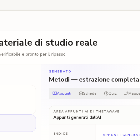
teriale di studio reale
erificabile e pronto per il ripasso.
GENERATO
Metodi — estrazione completa
OPEN ACCESS · 2024
for lit review
§2.3
"desirable
Appunti
Schede
Quiz
Mappa
co cognitivo
difficulty"
— me, 03/04
AREA APPUNTI AI DI THETAWAVE
Appunti generati dall’AI
Condividi appunti
hanno completato due
 disegno entro-soggetti
distribuito vs. rilettura.
INDICE
ato valutato una settimana
APPUNTI GENERATI
on un test standardizzato