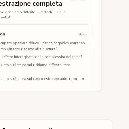
estrazione completa
vo e richiamo differito — Metodi · J. Educ.
412–414
rca
Metodi
recupero spaziato riduce il carico cognitivo estraneo
amo differito rispetto alla rilettura?
L'effetto interagisce con la complessità del tema?
iato > rilettura sul richiamo differito (test
iato < rilettura sul carico estraneo auto-riportato
Metodi
28 studenti di biologia introduttiva.
22 anni (M = 19,4), 62% donne, singolo ateneo R1.
clusi per controlli di attenzione falliti. N finale = 124.