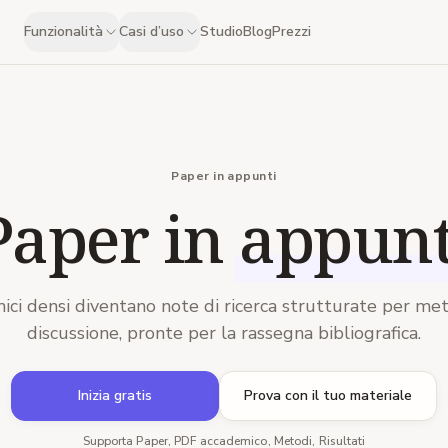
Funzionalità
Casi d’uso
Studio
Blog
Prezzi
Paper in appunti
Paper in
appunt
ci densi diventano note di ricerca strutturate per meto
discussione, pronte per la rassegna bibliografica.
Inizia gratis
Prova con il tuo materiale
Supporta Paper, PDF accademico, Metodi, Risultati