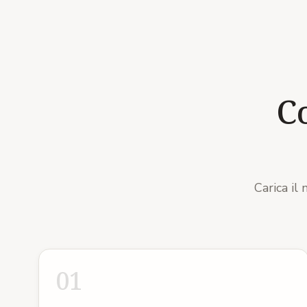
C
Carica il
01