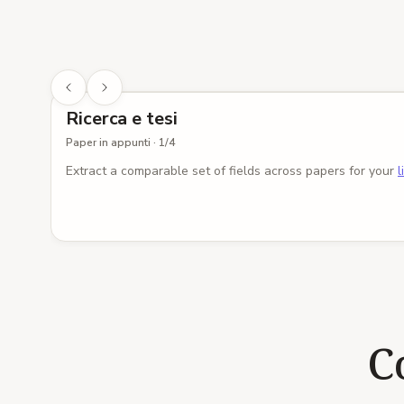
Ricerca e tesi
Paper in appunti
·
1
/
4
Extract a comparable set of fields across papers for your
l
C