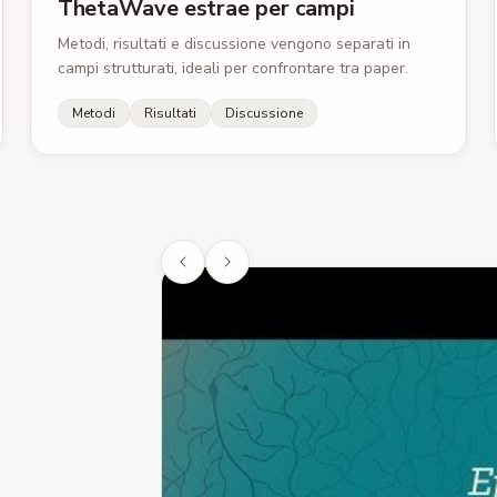
ThetaWave estrae per campi
256 protocolli.
κ inter-rater
:
= 
Metodi, risultati e discussione vengono separati in
1977).
campi strutturati, ideali per confrontare tra paper.
Disaccordi
:
11 su
codificatore.
Metodi
Risultati
Discussione
Piano statistic
Test principale
complessità.
α
:
.05, bilaterale
Effect size
:
η² pa
Analisi di sensib
escludere confo