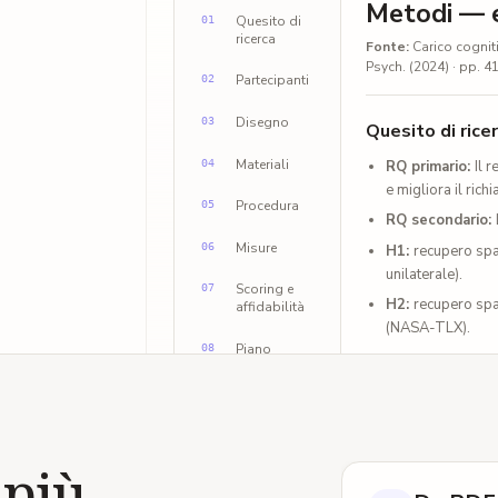
Metodi — 
to da due valutatori
Quesito di
01
ricerca
Fonte
:
Carico cogniti
N-SUBJECTS
Psych. (2024) · pp. 
κ = .91
inter-rater
Partecipanti
02
7 days
retention
Disegno
03
Quesito di rice
Materiali
04
RQ primario
:
Il 
e migliora il richi
Procedura
05
RQ secondario
:
Misure
06
H1
:
recupero spaz
unilaterale).
Scoring e
07
H2
:
recupero spaz
affidabilità
(NASA-TLX).
Piano
08
statistico
Partecipanti
Campione
:
N = 1
Demografia
:
18–
 più
Esclusione
:
4 es