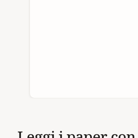
che utilizzavano il recupero distribuito hanno
di richiamo libero, valuta
mostrato un richiamo differito (una settimana)
indipendenti (κ = .91).
significativamente più alto rispetto al gruppo di
rilettura.
PARTICIPANTS · 2×2 WITHI
PROCEDURE · DAY 0 → DAY 7
N = 128
D0
D1-6
D7
undergrads
Study (45m)
No contact
Recall (20m)
α = .05
two-tailed
✦
ThetaWave parsed N=128 · 2×2 design · κ=.91 reliability
OSF · pre-registered
Leggi i paper con