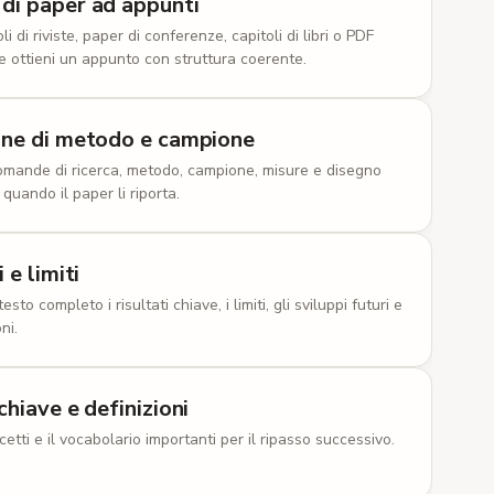
di paper ad appunti
r: N = 110 per 0,80 a α = .05, η² = .10.
li di riviste, paper di conferenze, capitoli di libri o PDF
e ottieni un appunto con struttura coerente.
Metodi
tti, completamente bilanciato (tutti fanno entrambe
one di metodo e campione
ero spaziato vs rilettura di controllo.
domande di ricerca, metodo, campione, misure e disegno
ne
:
piano, ipotesi e analisi pubblicati su OSF prima
 quando il paper li riporta.
sf.io/x42q8).
ne
:
quadrato latino per l'ordine delle condizioni,
mplessità.
 e limiti
sto completo i risultati chiave, i limiti, gli sviluppi futuri e
Metodi
ni.
 di biologia (~1.200 parole), Flesch 60–65.
nde a risposta breve per testo; 4 volte spaziati su
chiave e definizioni
oku tra studio e recupero per bloccare la
cetti e il vocabolario importanti per il ripasso successivo.
iata.
o-rapporto da 6 item dopo ogni condizione.