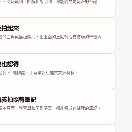
板書
圖、簡報截圖、圖解和說明圖，都能變成更乾淨的筆記。
 先離子化成碳正離子 R₃C⁺ + Br⁻，再被親核試劑進攻：
R₃C—Nu。
是真實物種（局部極小），與過渡態不同。
板拍起來
 = k[A] —— 一級反應，只取決於底物。
讀的白板或黑板照片，把上面的重點轉成有結構的學習內
碳正離子可從兩面被進攻 → 外消旋化。
滷代烷，SN1 佔主導——空間位阻擋住 SN2 背面進
 基團穩定碳正離子。
記也認得
板書
楚到 AI 能辨識，手寫筆記也能當來源材料。
度，y = 自由能 G。
步反應路徑上的兩個峯；反應物和產物坐在能量低谷
講義拍照轉筆記
準自由能變化（產物 − 反應物）。
：每個能壘從前一極小到達 TS 的高度。
課本頁面、學習單和印刷講義，都能轉成有條理的筆記。
曲線 —— 產物相同、ΔG° 相同，但 ΔG‡ 更低。
板書