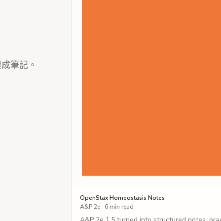
變成筆記。
OpenStax Homeostasis Notes
A&P 2e · 6 min read
A&P 2e 1.5 turned into structured notes, pra