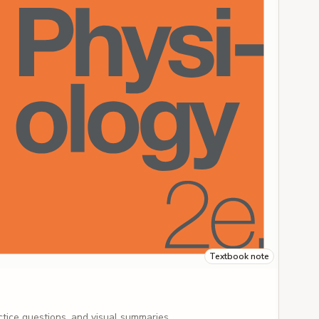
Textbook note
ctice questions, and visual summaries.