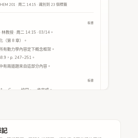
EM 201 · 周二 14:15 · 識別到 23 個標籤
板書
· 林教授 · 周二 14:15 · 03/14。
（第 8 章）。
所有動力學內容定下概念框架。
§8.9，p. 247–251。
中有兩道題來自這部分內容。
板書
 AB‡ → C —— 協同、一步完成。
是鞍點，鍵的形成和斷裂同時進行。
攻造成 C 中心的 Walden 構型反轉。
 = k[A][B] —— 二級反應，取決於底物和親核試劑。
離去基上的 δ⁺ / δ⁻ 體現 TS 中正在形成的偶極。
筆記