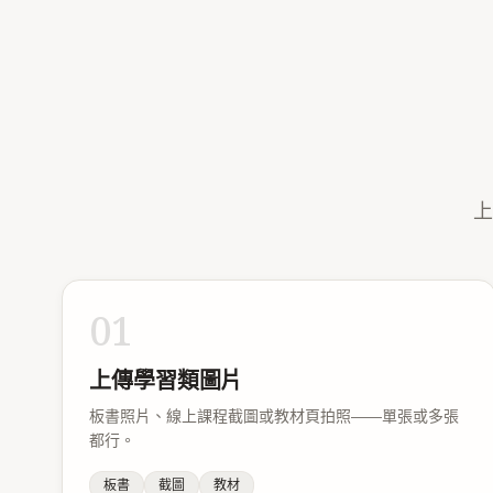
上
01
上傳學習類圖片
板書照片、線上課程截圖或教材頁拍照——單張或多張
都行。
板書
截圖
教材