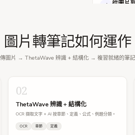
從圖片
E_a
:
活化能 = 
擷取出來的
決速步
:
多步機理
速率。
溫度效應
:
升溫讓
圖片轉筆記如何運作
快。
生成後
催化劑規則
:
通過
遇到圖解、
布。
傳圖片 → ThetaWave 辨識 + 結構化 → 複習就緒的筆
Eyring vs Arrhe
Eyring
:
k = (k
能。
02
Arrhenius
:
k =
次數）。
分解
:
ΔG‡ = ΔH
ThetaWave 辨識 + 結構化
能。
OCR 擷取文字 + AI 按章節、定義、公式、例題分類。
二者共識
:
速率常
OCR
章節
定義
關鍵定義