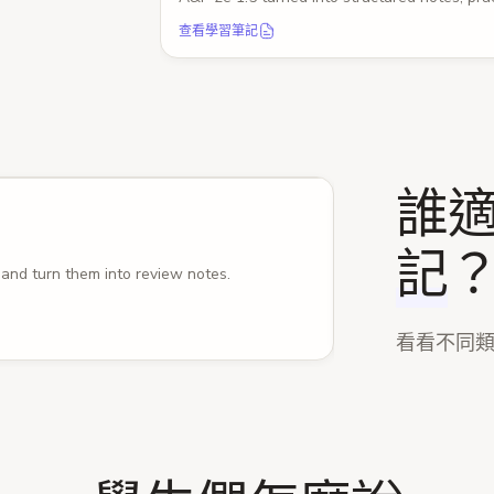
查看學習筆記
圖片轉筆記
誰
日常學習
圖片轉筆記
·
2
/
4
記
and turn them into review notes.
Convert your classr
看看不同