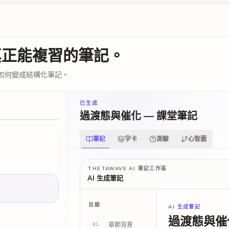
真正能複習的筆記。
如何變成結構化筆記。
d to "Econ 102 · Ch
已生成
過渡態與催化 — 課堂筆記
ce elasticity
"
ask TA
LABELS
ue 4pm
%ΔQs / %ΔP
"
筆記
字卡
測驗
心智圖
e: elasticity ❓
 method
"
"
inelastic supply
"
"
6 determinants
"
THETAWAVE AI 筆記工作區
AI 生成筆記
分享筆記
"
Example 5.3
"
4 practice problems
"
。
目錄
AI 生成筆記
過渡態與催
章節背景
01