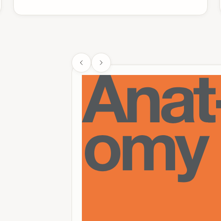
中間體 ≠ TS
:
中
命。
Hammond 假設
:
物或產物）。
放/吸能
:
ΔG 符
催化劑注意
:
只改
練習題 8.3
任務 1
:
預測某多
任務 2
:
找出決速
任務 3
:
對比有 
第一步已算
:
ΔG‡
閱讀
:
教材 p. 2