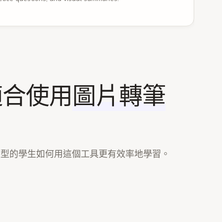
適合使用
圖片轉筆
？
oom photos into study material for your
daily review routine
.
類型的學生如何用這個工具更有效率地學習。