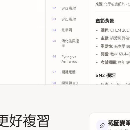
來源
:
化學板書照片 · CH
SN2 機理
02
SN1 機理
03
章節背景
課程
:
CHEM 201 
能量圖
04
主題
:
過渡態與催化
活化能與速
05
率
重要性
:
為本學期
閱讀
:
教材 §8.4–
Eyring vs
06
Arrhenius
考試相關
:
歷年期
關鍵定義
07
SN2 機理
練習題 8.3
08
反應
:
A + B →
過渡態
:
AB‡ 
立體化學
:
從背面進
速率定律
:
rate
更好複習
部分電荷
:
碳原子和
截圖變
SN1 機理