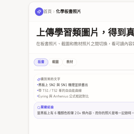
首頁
化學板書照片
上傳學習類圖片，得到
在板書照片、截圖和教材照片之間切換，看可讀內容
21:48:11 · 21 labels · 3 formulas · 1 table · 4 practice Qs · linke
板書
5"
截圖
教材
"
pri
OCR · 99% · 21 
ECON 102 · MANKIW · P. 142
T
"
Eₛ = 
識別到的文字
r
黑板上 SN2 與 SN1 機理並排畫出
"
midpoint
帶 TS1 / TS2 峯的自由能曲線
Eyring 與 Arrhenius 公式框起對比
關鍵結論
"
當黑板上有 6 種顏色粉筆 20+ 條內容、而你的照片是唯一記錄時