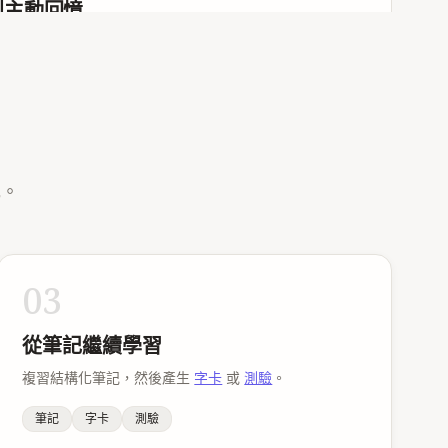
到主動回憶
反應物到達 TS 必須翻越的能壘。
筆記可以再生成字卡和測驗，拿來複習。
中，最慢的一步是 E_a 最高的一步——它決定總反應
玻爾茲曼分布的尾巴裡更多分子能量 ≥ E_a → 反應加
隨時可改
另一條路徑降低 ΔG‡。不改變 ΔG、K_eq 或產物分
手寫或畫質造成的落差，生成的筆記都能檢查、手動調整。
記。
nius
板書
_BT/h)·e^(−ΔG‡/RT) —— 熱力學形式，使用活化自由
03
 A·e^(−E_a/RT) —— 經驗式，A = 指前因子（每秒嘗試
‡ − TΔS‡；Eyring 可顯式拆出活化熵，Arrhenius 不
從筆記繼續學習
複習結構化筆記，然後產生
字卡
或
測驗
。
數隨溫度指數增長。
筆記
字卡
測驗
板書