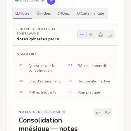
Basé sur la source
Notes
Fiches
Quiz
Carte mentale
ESPACE DE NOTES IA
THETAWAVE
Partager les notes
Notes générées par IA
SOMMAIRE
Qu'est-ce que la
Rôle du sommeil
01
02
consolidation
Effet d'espacement
Récupération active
03
04
Mythes fréquents
Plan pratique
05
06
NOTES GÉNÉRÉES PAR IA
Consolidation
mnésique — notes