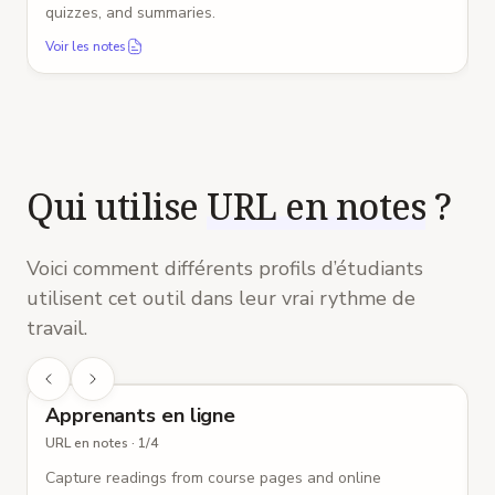
quizzes, and summaries.
Voir les notes
Qui utilise
URL en notes
?
Voici comment différents profils d’étudiants
utilisent cet outil dans leur vrai rythme de
travail.
URL en notes
Apprenants en ligne
URL en notes
·
1
/
4
U
Capture readings from course pages and online
S