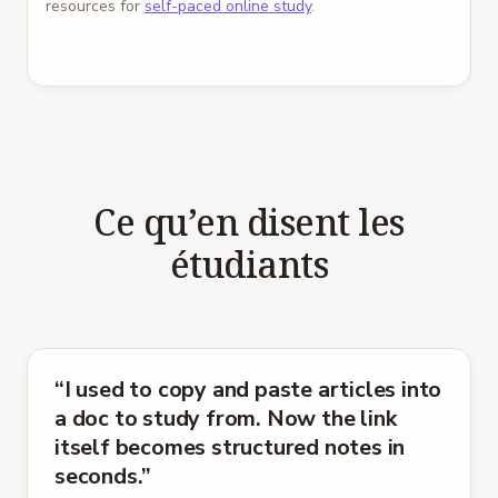
resources for
self-paced online study
.
r
Ce qu’en disent les
étudiants
“
I used to copy and paste articles into
5 étoiles sur 5
a doc to study from. Now the link
itself becomes structured notes in
seconds.
”