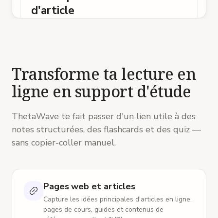
d'article
Source
:
Comment fonctionne la
consolidation de la mémoire ·
brainpicker.edu · 8 min de lecture
Transforme ta lecture en
Qu'est-ce que la consolidation
Article
ligne en support d'étude
Définition
:
processus neural qui transforme
l'information nouvelle en mémoire à long terme
stable.
ThetaWave te fait passer d'un lien utile à des
Deux phases
:
synaptique (heures, cellulaire) et
notes structurées, des flashcards et des quiz —
systémique (jours à années, réorganisation
corticale).
sans copier-coller manuel.
Pourquoi c'est essentiel
:
sans consolidation, ce
qu'on apprend ce soir disparaît d'ici vendredi.
Échecs
:
stress, manque de sommeil et
Pages web et articles
benzodiazépines perturbent la consolidation.
Capture les idées principales d'articles en ligne,
Rôle du sommeil
pages de cours, guides et contenus de
Article