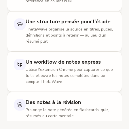
référence en collant l'URL.
Sommeil lent profond
:
l'hippocampe rejoue les
expériences de la journée, le cortex stabilise les
traces.
Une structure pensée pour l'étude
Sommeil REM
:
associé à l'intégration de nouvelles
ThetaWave organise la source en titres, puces,
connaissances dans les schémas existants.
définitions et points à retenir — au lieu d'un
Pertinence aux examens
:
les nuits blanches
résumé plat.
sautent la fenêtre de consolidation — rétention en
baisse de 30–60%.
Siestes
:
une sieste de 90 min capte déjà un cycle
Un workflow de notes express
de sommeil lent et améliore la rétention de façon
Utilise l'extension Chrome pour capturer ce que
mesurable.
tu lis et ouvre les notes complètes dans ton
compte ThetaWave.
Effet d'espacement
Article
Courbe d'oubli
:
Ebbinghaus 1885 — sans
révision, ~60% disparaît en 24 h.
Des notes à la révision
Intervalles optimaux
:
réviser à 1 j, 3 j, 7 j, 21 j
Prolonge la note générée en flashcards, quiz,
pour ≥30 j de rétention.
résumés ou carte mentale.
Pourquoi ça marche
:
chaque récupération
déclenche une reconsolidation et renforce la trace.