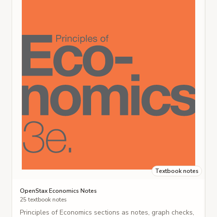
O
2
B
a
V
Textbook notes
OpenStax Economics Notes
25 textbook notes
Principles of Economics sections as notes, graph checks,