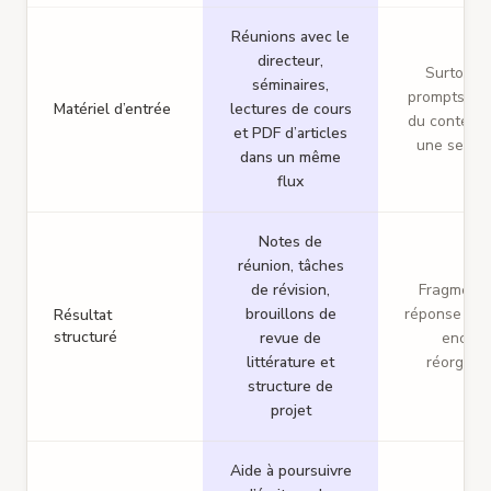
Réunions avec le
directeur,
Surtout 
séminaires,
prompts tex
Matériel d’entrée
lectures de cours
du contenu 
et PDF d’articles
une seule 
dans un même
flux
Notes de
réunion, tâches
de révision,
Fragments
brouillons de
réponse qu’i
Résultat
structuré
revue de
encore
littérature et
réorgani
structure de
projet
Aide à poursuivre