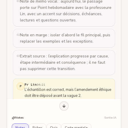
Note de mémo vocal : aujourd’hui, le passage
01
porte sur Point hebdomadaire avec la professeure
Lin, avec un accent sur décisions, échéances,
lectures et questions ouvertes.
Note en marge : isoler d’abord le fil principal, puis
02
replacer les exemples et les exceptions.
Extrait source : l’explication progresse par cause,
03
étape intermédiaire et conséquence ; il ne faut
pas supprimer cette transition.
Pr Lin
04:21
P
L’échantillon est correct, mais l’amendement éthique
doit être déposé avant la vague 2.
Vous
05:08
V
D’accord, je le dépose cette semaine.
Pr Lin
11:45
Notes
Sortie IA
P
Lisez Hofstede et Minkov avant notre prochaine
rencontre ; c’est plus proche de votre construit.
Notes
Fiches
Quiz
Carte mentale