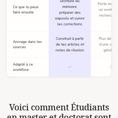
l’écriture du
Porte moins
mémoire,
Ce que tu peux
un workflo
faire ensuite
préparer des
recherche 
exposés et suivre
les corrections
Construit à partir
Plus dépen
Ancrage dans les
de tes articles et
d’une synt
sources
notes de réunion
génériq
Adapté à ce
workflow
Voici comment Étudiants
en master et doctorat sont