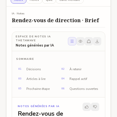
Pr Lin
33:02
P
Préparez un résumé de deux pages pour le
IA · Notes
colloque. Date limite : 14 novembre.
Rendez-vous de direction · Brief
Support original : l’ordre et les remarques secondaires
restent visibles pour vérifier la synthèse de droite.
ESPACE DE NOTES IA
THETAWAVE
Partager les notes
Notes générées par IA
SOMMAIRE
Décisions
À retenir
01
02
Articles à lire
Rappel actif
03
04
Prochaine étape
Questions ouvertes
05
06
NOTES GÉNÉRÉES PAR IA
Rendez-vous de