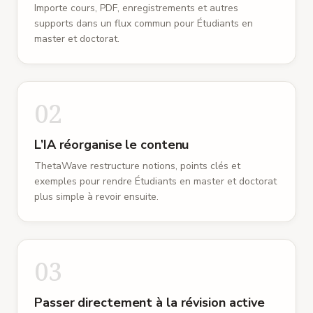
hebdomadaire avec la professeure Lin comme
Importe cours, PDF, enregistrements et autres
une progression.
supports dans un flux commun pour Étudiants en
Les points flous sont signalés pour une reprise
master et doctorat.
ciblée.
La fiche reste assez courte pour réviser, tout en
gardant le contexte.
02
Rappel actif
Rendez-vous de direction
Repère
:
Reformuler Point hebdomadaire avec la
L’IA réorganise le contenu
professeure Lin avant d’apprendre les détails.
ThetaWave restructure notions, points clés et
Vérification
:
Après lecture, retrouver trois termes
exemples pour rendre Étudiants en master et doctorat
sans regarder la source.
plus simple à revoir ensuite.
Prochaine étape
Rendez-vous de direction
Une courte auto-interrogation permet ensuite de
transformer la fiche en connaissance mobilisable.
03
Questions ouvertes
Rendez-vous de direction
Passer directement à la révision active
Prochaine étape
:
Revoir d’abord Point